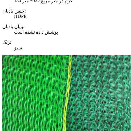
180 گرم در متر مربع 2×50 متر
جنس بادبان:
HDPE
پایان بادبان:
پوشش داده نشده است
رنگ:
سبز