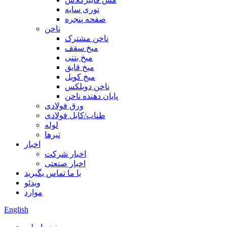
توری سایه
صفحه پنجره
ناخن
ناخن مشترک
میخ سقف
میخ بتنی
میخ قایق
میخ کویل
ناخن دوبلکس
پایان دهنده ناخن
ورق فولادی
طناب/کابل فولادی
لوله
تیرها
اخبار
اخبار شرکت
اخبار صنعتی
با ما تماس بگیرید
ویدئو
موارد
English