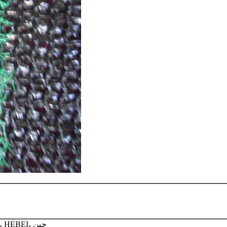
UNIT A,2521ROOM.ZHONGHUA ST.NO.176.SHIJIAZHUANG، HEBEI، چین