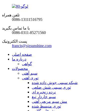
تلفن همراه
0086-13111516795
با ما تماس بگیرید
0086-0311-85271560
پست الکترونیک
francis@sjzsunshine.com
صفحه اصلی
درباره ما
گواهی
محصولات
سیم آهنی
توری اهنی
شبکه سیمی جوش داده شده
توری سیمی شش ضلعی
نرده زنجیره ای
سیم خاردار تیغ
مش سیم مربعی آهنی
توری منبسط شده
مش فایبرگلاس