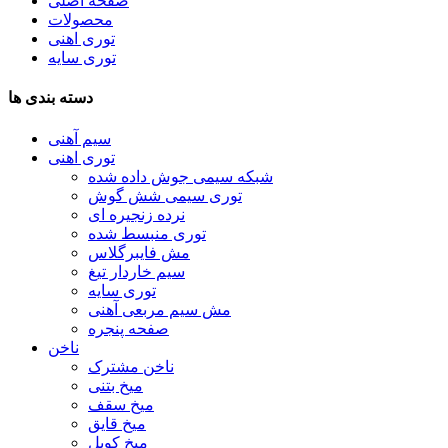
صفحه اصلی
محصولات
توری اهنی
توری سایه
دسته بندی ها
سیم آهنی
توری اهنی
شبکه سیمی جوش داده شده
توری سیمی شش گوش
نرده زنجیره ای
توری منبسط شده
مش فایبرگلاس
سیم خاردار تیغ
توری سایه
مش سیم مربعی آهنی
صفحه پنجره
ناخن
ناخن مشترک
میخ بتنی
میخ سقف
میخ قایق
میخ کویل