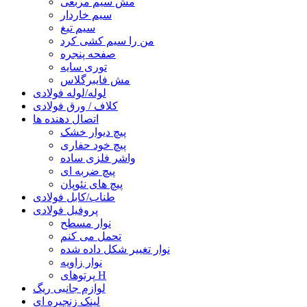
مش سیم مربعی
سیم خاردار
سیم تیغ
من را سیم کشی کرد
صفحه پنجره
توری سایه
مش فایبرگلاس
لوله/لوله فولادی
کلاف / ورق فولادی
اتصال دهنده ها
پیچ دیوار خشک
پیچ خود حفاری
واشر فلزی ساده
پیچ ضربه ای
پیچ های نئوپان
طناب/کابل فولادی
پروفیل فولادی
نوار مسطح
تحمل می کنم
نوار تغییر شکل داده شده
نوار زاویه
پرتوهای H
لوازم جانبی ریگ
لینک زنجیره ای