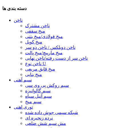
دسته بندی ها
ناخن
ناخن مشترک
میخ سقفی
میخ فولادی/میخ بتنی
میخ کویل
ناخن دوبلکس / ناخن دو سر
میخ مارپیچ/میخ پالت
ناخن سر از دست رفته/ناخن نهایی
ناخن نوع U
میخ قایق مربعی
میخ بنایی
سیم آهنی
سیم روکش پی وی سی
سیم گالوانیزه
سیم آنیل سیاه
سیم میخ
توری اهنی
شبکه سیمی جوش داده شده
نرده زنجیره ای
مش سیم شش ضلعی