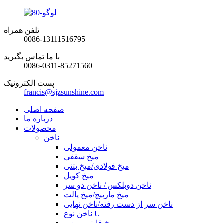
تلفن همراه
0086-13111516795
با ما تماس بگیرید
0086-0311-85271560
پست الکترونیک
francis@sjzsunshine.com
صفحه اصلی
درباره ما
محصولات
ناخن
ناخن معمولی
میخ سقفی
میخ فولادی/میخ بتنی
میخ کویل
ناخن دوبلکس / ناخن دو سر
میخ مارپیچ/میخ پالت
ناخن سر از دست رفته/ناخن نهایی
ناخن نوع U
میخ قایق مربعی