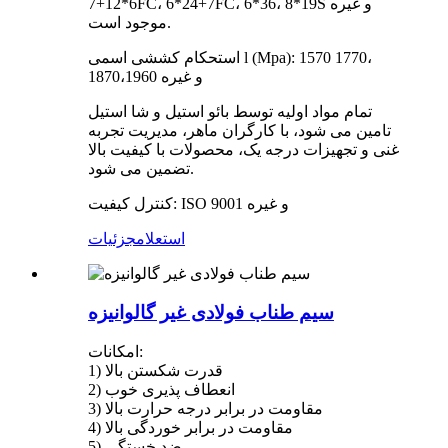
6*12+7FC، 6*24+7FC، 6*36، 8*19S و غیره
موجود است.
استحکام کششی اسمی l (Mpa): 1570 1770،
1870،1960 و غیره
تمام مواد اولیه توسط بائو استیل و شا استیل
تامین می شود، با کارگران ماهر، مدیریت تجربه
غنی و تجهیزات درجه یک، محصولات با کیفیت بالا
تضمین می شود.
کنترل کیفیت: ISO 9001 و غیره
استعلام
جزئیات
سیم طناب فولادی غیر گالوانیزه
امکانات:
1) قدرت شکستن بالا
2) انعطاف پذیری خوب
3) مقاومت در برابر درجه حرارت بالا
4) مقاومت در برابر خوردگی بالا
5) ضد خستگی