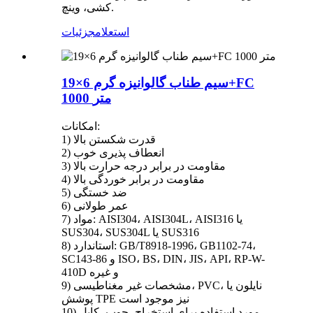
کشی، وینچ.
استعلام
جزئیات
سیم طناب گالوانیزه گرم 6×19+FC
1000 متر
امکانات:
1) قدرت شکستن بالا
2) انعطاف پذیری خوب
3) مقاومت در برابر درجه حرارت بالا
4) مقاومت در برابر خوردگی بالا
5) ضد خستگی
6) عمر طولانی
7) مواد: AISI304، AISI304L، AISI316 یا
SUS304، SUS304L یا SUS316
8) استاندارد: GB/T8918-1996، GB1102-74،
SC143-86 و ISO، BS، DIN، JIS، API، RP-W-
410D و غیره
9) مشخصات غیر مغناطیسی، PVC، نایلون یا
پوشش TPE نیز موجود است
10) مورد استفاده برای استخراج، چوب، کابل