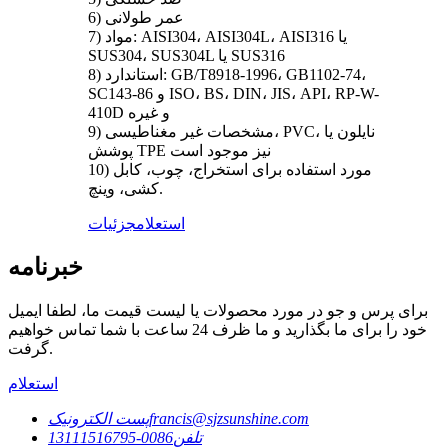
6) عمر طولانی
7) مواد: AISI304، AISI304L، AISI316 یا
SUS304، SUS304L یا SUS316
8) استاندارد: GB/T8918-1996، GB1102-74،
SC143-86 و ISO، BS، DIN، JIS، API، RP-W-
410D و غیره
9) مشخصات غیر مغناطیسی، PVC، نایلون یا
پوشش TPE نیز موجود است
10) مورد استفاده برای استخراج، چوب، کابل
کشی، وینچ.
استعلام
جزئیات
خبرنامه
برای پرس و جو در مورد محصولات یا لیست قیمت ما، لطفا ایمیل
خود را برای ما بگذارید و ما ظرف 24 ساعت با شما تماس خواهیم
گرفت.
استعلام
francis@sjzsunshine.com
پست الکترونیک
تلفن
0086-13111516795