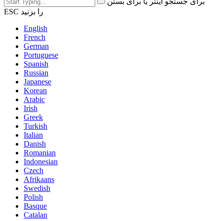
برای جستجو اینتر یا برای بستن
ESC را بزنید
English
French
German
Portuguese
Spanish
Russian
Japanese
Korean
Arabic
Irish
Greek
Turkish
Italian
Danish
Romanian
Indonesian
Czech
Afrikaans
Swedish
Polish
Basque
Catalan