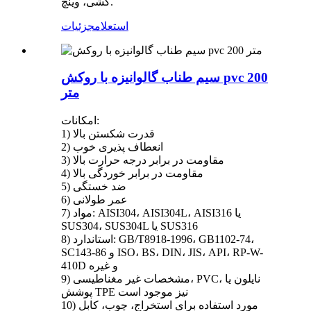
کشی، وینچ.
استعلام
جزئیات
سیم طناب گالوانیزه با روکش pvc 200
متر
امکانات:
1) قدرت شکستن بالا
2) انعطاف پذیری خوب
3) مقاومت در برابر درجه حرارت بالا
4) مقاومت در برابر خوردگی بالا
5) ضد خستگی
6) عمر طولانی
7) مواد: AISI304، AISI304L، AISI316 یا
SUS304، SUS304L یا SUS316
8) استاندارد: GB/T8918-1996، GB1102-74،
SC143-86 و ISO، BS، DIN، JIS، API، RP-W-
410D و غیره
9) مشخصات غیر مغناطیسی، PVC، نایلون یا
پوشش TPE نیز موجود است
10) مورد استفاده برای استخراج، چوب، کابل