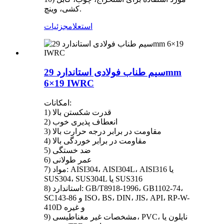
کشی، وینچ.
استعلام
جزئیات
سیم طناب فولادی استاندارد 29mm
6×19 IWRC
امکانات:
1) قدرت شکستن بالا
2) انعطاف پذیری خوب
3) مقاومت در برابر درجه حرارت بالا
4) مقاومت در برابر خوردگی بالا
5) ضد خستگی
6) عمر طولانی
7) مواد: AISI304، AISI304L، AISI316 یا
SUS304، SUS304L یا SUS316
8) استاندارد: GB/T8918-1996، GB1102-74،
SC143-86 و ISO، BS، DIN، JIS، API، RP-W-
410D و غیره
9) مشخصات غیر مغناطیسی، PVC، نایلون یا