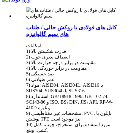
کابل های فولادی با روکش خالی / طناب
های سیم گالوانیزه
امکانات:
1) قدرت شکستن بالا
2) انعطاف پذیری خوب
3) مقاومت در برابر درجه حرارت بالا
4) مقاومت در برابر خوردگی بالا
5) ضد خستگی
6) عمر طولانی
7) مواد: AISI304، AISI304L، AISI316 یا
SUS304، SUS304L یا SUS316
8) استاندارد: GB/T8918-1996، GB1102-74،
SC143-86 و ISO، BS، DIN، JIS، API، RP-W-
410D و غیره
9) مشخصات غیر مغناطیسی، PVC، نایلون یا
پوشش TPE نیز موجود است
10) مورد استفاده برای استخراج، چوب، کابل
کشی، وینچ.