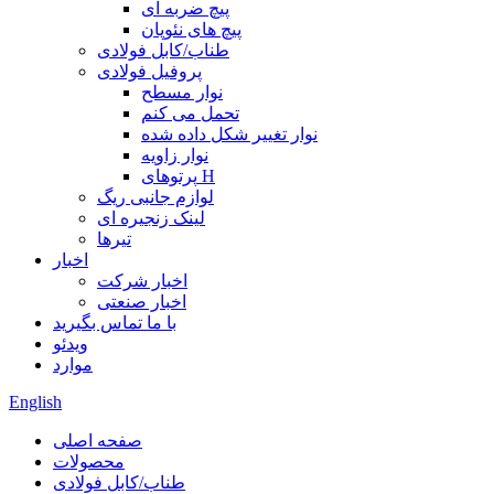
پیچ ضربه ای
پیچ های نئوپان
طناب/کابل فولادی
پروفیل فولادی
نوار مسطح
تحمل می کنم
نوار تغییر شکل داده شده
نوار زاویه
پرتوهای H
لوازم جانبی ریگ
لینک زنجیره ای
تیرها
اخبار
اخبار شرکت
اخبار صنعتی
با ما تماس بگیرید
ویدئو
موارد
English
صفحه اصلی
محصولات
طناب/کابل فولادی