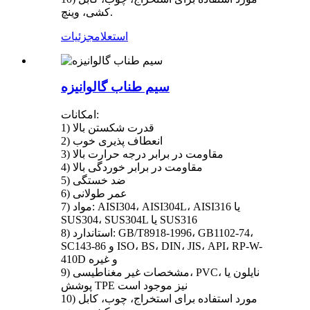
کشی، وینچ.
استعلام
جزئیات
سیم طناب گالوانیزه
امکانات:
1) قدرت شکستن بالا
2) انعطاف پذیری خوب
3) مقاومت در برابر درجه حرارت بالا
4) مقاومت در برابر خوردگی بالا
5) ضد خستگی
6) عمر طولانی
7) مواد: AISI304، AISI304L، AISI316 یا
SUS304، SUS304L یا SUS316
8) استاندارد: GB/T8918-1996، GB1102-74،
SC143-86 و ISO، BS، DIN، JIS، API، RP-W-
410D و غیره
9) مشخصات غیر مغناطیسی، PVC، نایلون یا
پوشش TPE نیز موجود است
10) مورد استفاده برای استخراج، چوب، کابل