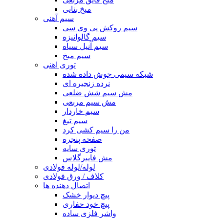
میخ بنایی
سیم آهنی
سیم روکش پی وی سی
سیم گالوانیزه
سیم آنیل سیاه
سیم میخ
توری اهنی
شبکه سیمی جوش داده شده
نرده زنجیره ای
مش سیم شش ضلعی
مش سیم مربعی
سیم خاردار
سیم تیغ
من را سیم کشی کرد
صفحه پنجره
توری سایه
مش فایبرگلاس
لوله/لوله فولادی
کلاف / ورق فولادی
اتصال دهنده ها
پیچ دیوار خشک
پیچ خود حفاری
واشر فلزی ساده