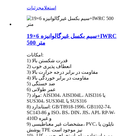
استعلام
جزئیات
سیم بکسل غیرگالوانیزه 6×19+IWRC
500 متر
امکانات:
1) قدرت شکستن بالا
2) انعطاف پذیری خوب
3) مقاومت در برابر درجه حرارت بالا
4) مقاومت در برابر خوردگی بالا
5) ضد خستگی
6) عمر طولانی
7) مواد: AISI304، AISI304L، AISI316 یا
SUS304، SUS304L یا SUS316
8) استاندارد: GB/T8918-1996، GB1102-74،
SC143-86 و ISO، BS، DIN، JIS، API، RP-W-
410D و غیره
9) مشخصات غیر مغناطیسی، PVC، نایلون یا
پوشش TPE نیز موجود است
10) مورد استفاده برای استخراج، چوب، کابل