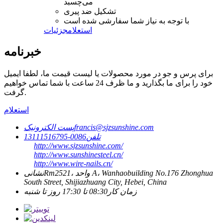
می‌چسبد
تشکیل ضد پیری
با توجه به نیاز شما سفارشی شده است
استعلام
جزئیات
خبرنامه
برای پرس و جو در مورد محصولات یا لیست قیمت ما، لطفا ایمیل
خود را برای ما بگذارید و ما ظرف 24 ساعت با شما تماس خواهیم
گرفت.
استعلام
francis@sjzsunshine.com
پست الکترونیک
تلفن
0086-13111516795
http://www.sjzsunshine.com/
http://www.sunshinesteel.cn/
http://www.wire-nails.cn/
Rm2521، واحد A، Wanhaobuilding No.176 Zhonghua
نشانی
South Street, Shijiazhuang City, Hebei, China
زمان کار
08:30 تا 17:30 روز تا شنبه