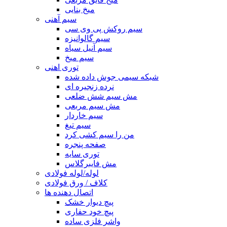
میخ بنایی
سیم آهنی
سیم روکش پی وی سی
سیم گالوانیزه
سیم آنیل سیاه
سیم میخ
توری اهنی
شبکه سیمی جوش داده شده
نرده زنجیره ای
مش سیم شش ضلعی
مش سیم مربعی
سیم خاردار
سیم تیغ
من را سیم کشی کرد
صفحه پنجره
توری سایه
مش فایبرگلاس
لوله/لوله فولادی
کلاف / ورق فولادی
اتصال دهنده ها
پیچ دیوار خشک
پیچ خود حفاری
واشر فلزی ساده