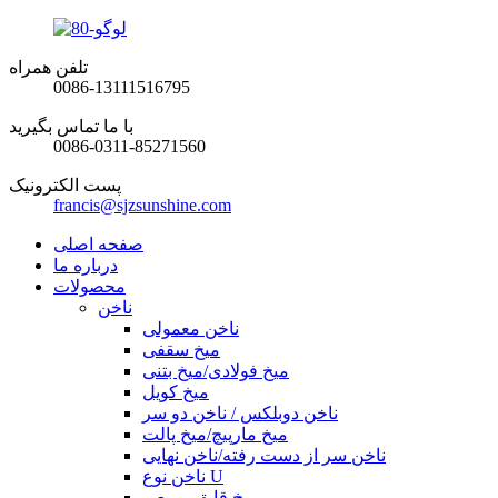
تلفن همراه
0086-13111516795
با ما تماس بگیرید
0086-0311-85271560
پست الکترونیک
francis@sjzsunshine.com
صفحه اصلی
درباره ما
محصولات
ناخن
ناخن معمولی
میخ سقفی
میخ فولادی/میخ بتنی
میخ کویل
ناخن دوبلکس / ناخن دو سر
میخ مارپیچ/میخ پالت
ناخن سر از دست رفته/ناخن نهایی
ناخن نوع U
میخ قایق مربعی