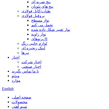
پیچ ضربه ای
پیچ های نئوپان
طناب/کابل فولادی
پروفیل فولادی
نوار مسطح
تحمل می کنم
نوار تغییر شکل داده شده
نوار زاویه
پرتوهای H
لوازم جانبی ریگ
لینک زنجیره ای
تیرها
اخبار
اخبار شرکت
اخبار صنعتی
با ما تماس بگیرید
ویدئو
موارد
English
صفحه اصلی
محصولات
سیم آهنی