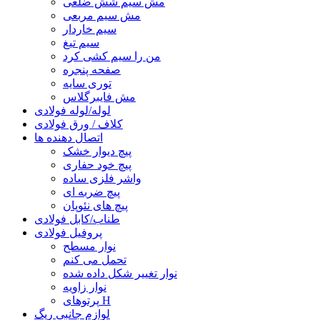
مش سیم شش ضلعی
مش سیم مربعی
سیم خاردار
سیم تیغ
من را سیم کشی کرد
صفحه پنجره
توری سایه
مش فایبرگلاس
لوله/لوله فولادی
کلاف / ورق فولادی
اتصال دهنده ها
پیچ دیوار خشک
پیچ خود حفاری
واشر فلزی ساده
پیچ ضربه ای
پیچ های نئوپان
طناب/کابل فولادی
پروفیل فولادی
نوار مسطح
تحمل می کنم
نوار تغییر شکل داده شده
نوار زاویه
پرتوهای H
لوازم جانبی ریگ