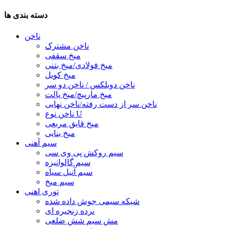
دسته بندی ها
ناخن
ناخن مشترک
میخ سقفی
میخ فولادی/میخ بتنی
میخ کویل
ناخن دوبلکس / ناخن دو سر
میخ مارپیچ/میخ پالت
ناخن سر از دست رفته/ناخن نهایی
ناخن نوع U
میخ قایق مربعی
میخ بنایی
سیم آهنی
سیم روکش پی وی سی
سیم گالوانیزه
سیم آنیل سیاه
سیم میخ
توری اهنی
شبکه سیمی جوش داده شده
نرده زنجیره ای
مش سیم شش ضلعی