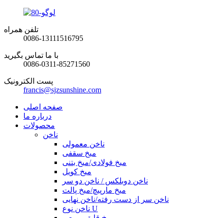
تلفن همراه
0086-13111516795
با ما تماس بگیرید
0086-0311-85271560
پست الکترونیک
francis@sjzsunshine.com
صفحه اصلی
درباره ما
محصولات
ناخن
ناخن معمولی
میخ سقفی
میخ فولادی/میخ بتنی
میخ کویل
ناخن دوبلکس / ناخن دو سر
میخ مارپیچ/میخ پالت
ناخن سر از دست رفته/ناخن نهایی
ناخن نوع U
میخ قایق مربعی