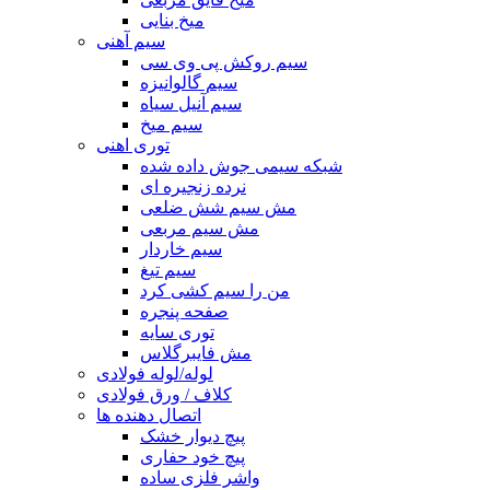
میخ بنایی
سیم آهنی
سیم روکش پی وی سی
سیم گالوانیزه
سیم آنیل سیاه
سیم میخ
توری اهنی
شبکه سیمی جوش داده شده
نرده زنجیره ای
مش سیم شش ضلعی
مش سیم مربعی
سیم خاردار
سیم تیغ
من را سیم کشی کرد
صفحه پنجره
توری سایه
مش فایبرگلاس
لوله/لوله فولادی
کلاف / ورق فولادی
اتصال دهنده ها
پیچ دیوار خشک
پیچ خود حفاری
واشر فلزی ساده