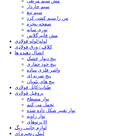
مش سیم مربعی
سیم خاردار
سیم تیغ
من را سیم کشی کرد
صفحه پنجره
توری سایه
مش فایبرگلاس
لوله/لوله فولادی
کلاف / ورق فولادی
اتصال دهنده ها
پیچ دیوار خشک
پیچ خود حفاری
واشر فلزی ساده
پیچ ضربه ای
پیچ های نئوپان
طناب/کابل فولادی
پروفیل فولادی
نوار مسطح
تحمل می کنم
نوار تغییر شکل داده شده
نوار زاویه
پرتوهای H
لوازم جانبی ریگ
لینک زنجیره ای