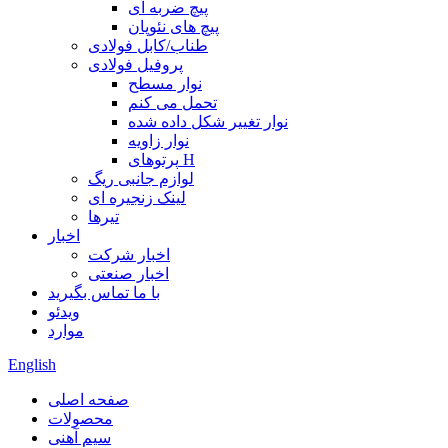
پیچ ضربه ای
پیچ های نئوپان
طناب/کابل فولادی
پروفیل فولادی
نوار مسطح
تحمل می کنم
نوار تغییر شکل داده شده
نوار زاویه
پرتوهای H
لوازم جانبی ریگ
لینک زنجیره ای
تیرها
اخبار
اخبار شرکت
اخبار صنعتی
با ما تماس بگیرید
ویدئو
موارد
English
صفحه اصلی
محصولات
سیم آهنی